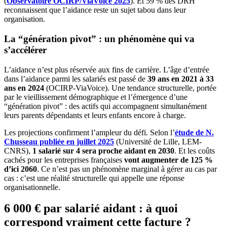
(
Observatoire OCIRP/ViaVoice 2025
). Et 59 % des DRH
reconnaissent que l’aidance reste un sujet tabou dans leur
organisation.
La “génération pivot” : un phénomène qui va
s’accélérer
L’aidance n’est plus réservée aux fins de carrière. L’âge d’entrée
dans l’aidance parmi les salariés est passé de
39 ans en 2021 à 33
ans en 2024
(OCIRP-ViaVoice). Une tendance structurelle, portée
par le vieillissement démographique et l’émergence d’une
“génération pivot” : des actifs qui accompagnent simultanément
leurs parents dépendants et leurs enfants encore à charge.
Les projections confirment l’ampleur du défi. Selon l’
étude de N.
Chusseau publiée en juillet 2025
(Université de Lille, LEM-
CNRS),
1 salarié sur 4 sera proche aidant en 2030
. Et les coûts
cachés pour les entreprises françaises
vont augmenter de 125 %
d’ici 2060
. Ce n’est pas un phénomène marginal à gérer au cas par
cas : c’est une réalité structurelle qui appelle une réponse
organisationnelle.
6 000 € par salarié aidant : à quoi
correspond vraiment cette facture ?