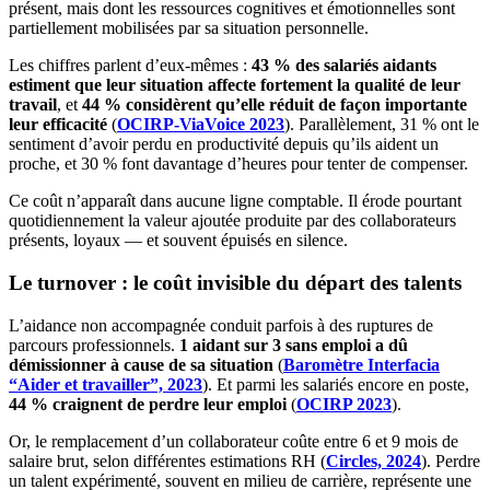
présent, mais dont les ressources cognitives et émotionnelles sont
partiellement mobilisées par sa situation personnelle.
Les chiffres parlent d’eux-mêmes :
43 % des salariés aidants
estiment que leur situation affecte fortement la qualité de leur
travail
, et
44 % considèrent qu’elle réduit de façon importante
leur efficacité
(
OCIRP-ViaVoice 2023
). Parallèlement, 31 % ont le
sentiment d’avoir perdu en productivité depuis qu’ils aident un
proche, et 30 % font davantage d’heures pour tenter de compenser.
Ce coût n’apparaît dans aucune ligne comptable. Il érode pourtant
quotidiennement la valeur ajoutée produite par des collaborateurs
présents, loyaux — et souvent épuisés en silence.
Le turnover : le coût invisible du départ des talents
L’aidance non accompagnée conduit parfois à des ruptures de
parcours professionnels.
1 aidant sur 3 sans emploi a dû
démissionner à cause de sa situation
(
Baromètre Interfacia
“Aider et travailler”, 2023
). Et parmi les salariés encore en poste,
44 % craignent de perdre leur emploi
(
OCIRP 2023
).
Or, le remplacement d’un collaborateur coûte entre 6 et 9 mois de
salaire brut, selon différentes estimations RH (
Circles, 2024
). Perdre
un talent expérimenté, souvent en milieu de carrière, représente une