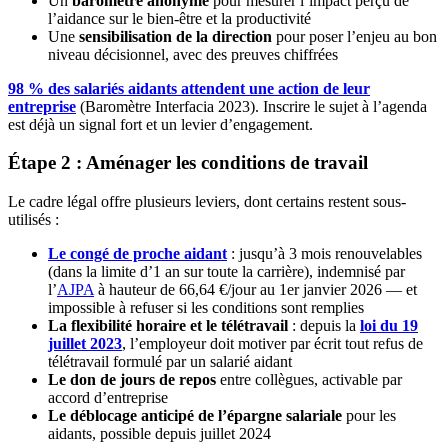
Un
baromètre anonyme
pour mesurer l’impact perçu de
l’aidance sur le bien-être et la productivité
Une
sensibilisation de la direction
pour poser l’enjeu au bon
niveau décisionnel, avec des preuves chiffrées
98 % des salariés aidants attendent une action de leur
entreprise
(Baromètre Interfacia 2023). Inscrire le sujet à l’agenda
est déjà un signal fort et un levier d’engagement.
Étape 2 : Aménager les conditions de travail
Le cadre légal offre plusieurs leviers, dont certains restent sous-
utilisés :
Le congé de proche aidant
: jusqu’à 3 mois renouvelables
(dans la limite d’1 an sur toute la carrière), indemnisé par
l’
AJPA
à hauteur de 66,64 €/jour au 1er janvier 2026 — et
impossible à refuser si les conditions sont remplies
La flexibilité horaire et le télétravail
: depuis la
loi du 19
juillet 2023
, l’employeur doit motiver par écrit tout refus de
télétravail formulé par un salarié aidant
Le don de jours de repos
entre collègues, activable par
accord d’entreprise
Le déblocage anticipé de l’épargne salariale
pour les
aidants, possible depuis juillet 2024