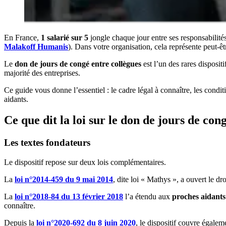
En France,
1 salarié sur 5
jongle chaque jour entre ses responsabilit
Malakoff Humanis
). Dans votre organisation, cela représente peut-ê
Le
don de jours de congé entre collègues
est l’un des rares disposi
majorité des entreprises.
Ce guide vous donne l’essentiel : le cadre légal à connaître, les conditi
aidants.
Ce que dit la loi sur le don de jours de con
Les textes fondateurs
Le dispositif repose sur deux lois complémentaires.
La
loi n°2014-459 du 9 mai 2014
, dite loi « Mathys », a ouvert le d
La
loi n°2018-84 du 13 février 2018
l’a étendu aux
proches aidants
connaître.
Depuis la
loi n°2020-692 du 8 juin 2020
, le dispositif couvre égale